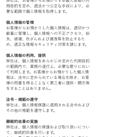
弊社は、お客様からお預かりする個人情報の利
用目的を定め、適法かつ公正な手段により、必
要な範囲で個人情報を取得します。
個人情報の管理
お客様からお預かりした個人情報は、適切かつ
厳重に管理し、個人情報への不正アクセス、紛
失、破壊、改ざんおよび漏洩等を防止するた
め、適正な情報セキュリティ対策を講じます。
個人情報の利用、提供
弊社は、個人情報をあらかじめ定めた利用目的
の範囲内で、業務の遂行上、必要な限りにおい
て利用します。お客様からお預かりした個人情
報は、法令に定められている場合を除き、お客
様の同意を得ることなく第三者に提供・開示等
をすることはありません。
法令・規範の遵守
弊社は、個人情報保護に適用される法令および
その他の規範を遵守します。
継続的改善の実施
弊社は、個人情報の保護および取り扱いについ
て、継続的改善を行います。