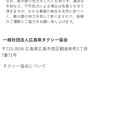
なお、最大限の努力をしたにも拘らず、違法な
手段など、不可抗力による場合は免責とさせて
頂きますが、かかる事態の発生を未然に防ぐべ
く、最大限の努力を致して参りますので、皆様
のご理解とご協力をお願い申し上げます。
​一般社団法人広島県タクシー協会
〒733-0036 広島県広島市西区観音新町1丁目
7番71号
タクシー協会について
タクシー協会加盟会社
忘れ物お問い合わせ
よくある質問
タクシーについてのご案内
タクシーの種類
運賃・料金について