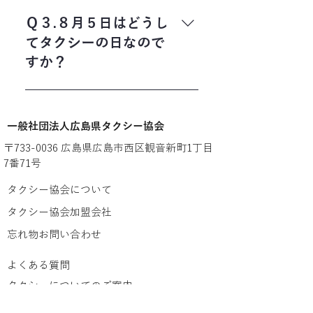
タクシー運賃は、「時間距離併用制」
らず、領収書も無い場合は、タクシー
という運賃計算方法を採用しています。
Ｑ３.８月５日はどうし
協会にお問い合わせくだされば、会員
これは、走行した距離によって運賃が
てタクシーの日なので
会社がお忘れ物を預かっていないか調
加算されますが、走行速度が一定以下
すか？
査いたします。（タクシー協会には忘
になると、時間を加算距離に換算して
れ物は届きません） 「忘れ物問い合わ
運賃が加算される仕組みとなっていま
平成元年（1989年）から全国統一で８
せ」フォームから問い合わせ下さい。
す。 また、深夜早朝時間帯は割増運賃
月５日を「タクシーの日」として制定
※個人タクシーは除きます。 個人タク
となります。 このように交通事情、時
​一般社団法人広島県タクシー協会
しました。 わが国で最初に近代的なタ
シー協会 082-283-7577 ※お近くの
間帯によって、運賃が変わることがあ
クシーが誕生したのは１９１２年８月
警察署や交番に届出をお願いたしま
〒733-0036 広島県広島市西区観音新町1丁目
ります。
５日、東京の数寄屋橋のかたわらに本
す。
7番71号
社を置く『タクシー自働車（株）』が
タクシー協会について
フォードを6台そろえて営業をスタート
し、料金メーターや割引チケット制度
タクシー協会加盟会社
を導入するなど、当時としては画期的な
忘れ物お問い合わせ
ものでした。 それを記念して毎年８月
５日をタクシーの日と定め全国のタク
よくある質問
シー協会では様々なイベントを行って
タクシーについてのご案内
います。
タクシーの種類