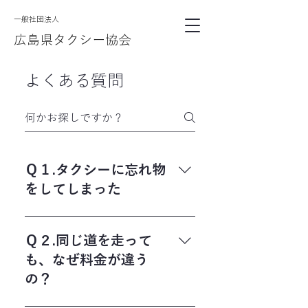
​一般社団法人
広島県タクシー協会
よくある質問
Ｑ１.タクシーに忘れ物
をしてしまった
領収書があれば、記載されているタク
シー会社に直接ご連絡いただくのが発
Ｑ２.同じ道を走って
見の近道です。 その際、お客様が領収
も、なぜ料金が違う
書を持っていることをタクシー会社に
の？
お伝え頂き、日時やコース、車番等も
お知らせ下さい。 乗車した会社がわか